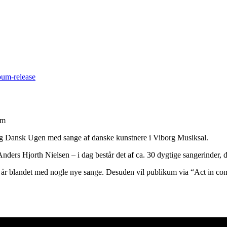
um-release
um
g Dansk Ugen med sange af danske kunstnere i Viborg Musiksal.
nders Hjorth Nielsen – i dag består det af ca. 30 dygtige sangerinder,
em år blandet med nogle nye sange. Desuden vil publikum via “Act in con