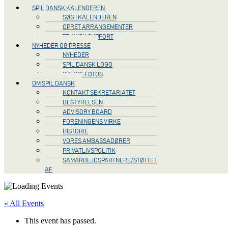
SPIL DANSK KALENDEREN
SØG I KALENDEREN
OPRET ARRANGEMENTER
TEKNISK SUPPORT
NYHEDER OG PRESSE
NYHEDER
SPIL DANSK LOGO
PRESSEFOTOS
OM SPIL DANSK
KONTAKT SEKRETARIATET
BESTYRELSEN
ADVISORY BOARD
FORENINGENS VIRKE
HISTORIE
VORES AMBASSADØRER
PRIVATLIVSPOLITIK
SAMARBEJDSPARTNERE/STØTTET
AF
« All Events
This event has passed.