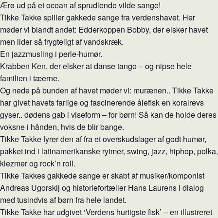
Ærø ud på et ocean af sprudlende vilde sange!
Tikke Takke spiller gakkede sange fra verdenshavet. Her
møder vi blandt andet: Edderkoppen Bobby, der elsker havet
men lider så frygteligt af vandskræk.
En jazzmusling i perle-humør.
Krabben Ken, der elsker at danse tango – og nipse hele
familien i tæerne.
Og nede på bunden af havet møder vi: murænen.. Tikke Takke
har givet havets farlige og fascinerende ålefisk en koralrevs
gyser.. dødens gab i viseform – for børn! Så kan de holde deres
voksne i hånden, hvis de blir bange.
Tikke Takke fyrer den af fra et overskudslager af godt humør,
pakket ind i latinamerikanske rytmer, swing, jazz, hiphop, polka,
klezmer og rock’n roll.
Tikke Takkes gakkede sange er skabt af musiker/komponist
Andreas Ugorskij og historiefortæller Hans Laurens i dialog
med tusindvis af børn fra hele landet.
Tikke Takke har udgivet ‘Verdens hurtigste fisk’ – en illustreret