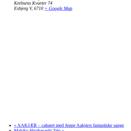
Krebsens Kvarter 74
Esbjerg V
,
6710
+ Google Map
«
AAKJÆR – cabaret med Jeppe Aakjærs fantastiske sange
Makiko Hirabayashi Trio
»