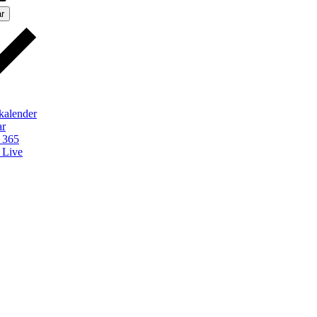
r
kalender
ar
 365
 Live