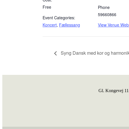
Free
Phone
59660866
Event Categories:
Koncert
,
Fællessang
View Venue Webs
Syng Dansk med kor og harmoni
Gl. Kongevej 1