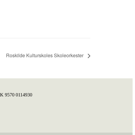
Roskilde Kulturskoles Skoleorkester
NK 9570 0114930