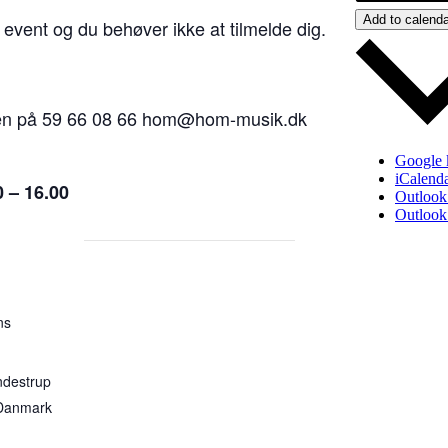
Add to calenda
 event og du behøver ikke at tilmelde dig.
olen på 59 66 08 66 hom@hom-musik.dk
Google 
iCalend
0 – 16.00
Outlook
Outlook
ns
ndestrup
Danmark