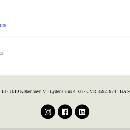
ite
ka
1-13 · 1610 København V · Lydens Hus 4. sal · CVR 35921974 · BA