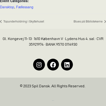
Event Categories:
Dansktop
,
Fællessang
Topunderholdning i Skyttehuset
Blues på Bibliotekerne
Gl. Kongevej 11-13 · 1610 København V · Lydens Hus 4. sal · CVR
35921974 · BANK 9570 0114930
© 2023 Spil Dansk. All Rights Reserved.
https://iintelligent.dk