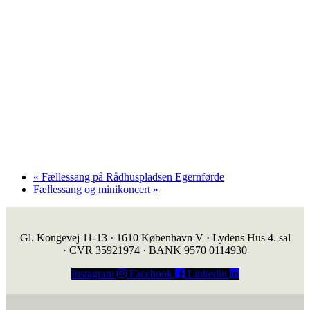
«
Fællessang på Rådhuspladsen Egernførde
Fællessang og minikoncert
»
Gl. Kongevej 11-13 · 1610 København V · Lydens Hus 4. sal
· CVR 35921974 · BANK 9570 0114930
Instagram
Facebook
Linkedin