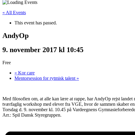
« All Events
This event has passed.
AndyOp
9. november 2017 kl 10:45
Free
«
Kor care
Mentorsession for rytmisk talent
»
Med filosofien om, at alle kan lære at rappe, har AndyOp rejst landet 
tværfaglig workshop med elever fra VGE, hvor de sammen skaber en konc
Torsdag d. 9. november kl. 10.45 på Vardeegnens Gymnasieforberede
Arr.: Spil Dansk Styregruppen.