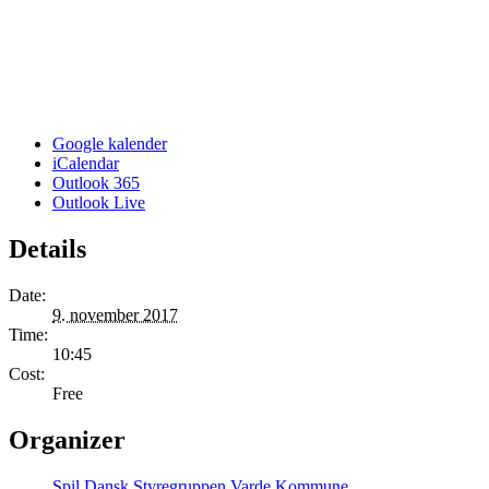
Google kalender
iCalendar
Outlook 365
Outlook Live
Details
Date:
9. november 2017
Time:
10:45
Cost:
Free
Organizer
Spil Dansk Styregruppen Varde Kommune