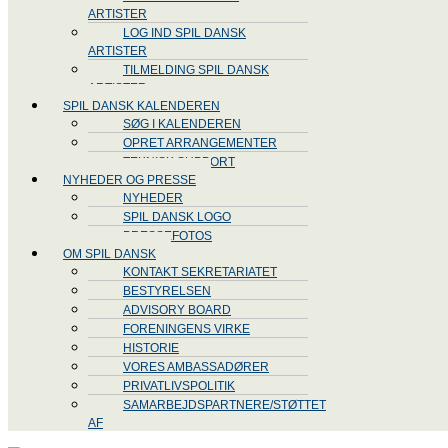
ARTISTER
LOG IND SPIL DANSK
ARTISTER
TILMELDING SPIL DANSK
ARTISTER
SPIL DANSK KALENDEREN
SØG I KALENDEREN
OPRET ARRANGEMENTER
TEKNISK SUPPORT
NYHEDER OG PRESSE
NYHEDER
SPIL DANSK LOGO
PRESSEFOTOS
OM SPIL DANSK
KONTAKT SEKRETARIATET
BESTYRELSEN
ADVISORY BOARD
FORENINGENS VIRKE
HISTORIE
VORES AMBASSADØRER
PRIVATLIVSPOLITIK
SAMARBEJDSPARTNERE/STØTTET
AF