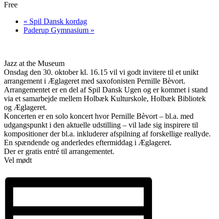
Free
«
Spil Dansk kordag
Paderup Gymnasium
»
Jazz at the Museum
Onsdag den 30. oktober kl. 16.15 vil vi godt invitere til et unikt
arrangement i Æglageret med saxofonisten Pernille Bèvort.
Arrangementet er en del af Spil Dansk Ugen og er kommet i stand
via et samarbejde mellem Holbæk Kulturskole, Holbæk Bibliotek
og Æglageret.
Koncerten er en solo koncert hvor Pernille Bèvort – bl.a. med
udgangspunkt i den aktuelle udstilling – vil lade sig inspirere til
kompositioner der bl.a. inkluderer afspilning af forskellige reallyde.
En spændende og anderledes eftermiddag i Æglageret.
Der er gratis entré til arrangementet.
Vel mødt