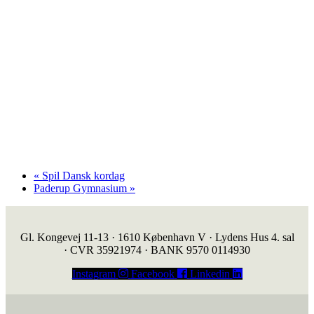
«
Spil Dansk kordag
Paderup Gymnasium
»
Gl. Kongevej 11-13 · 1610 København V · Lydens Hus 4. sal
· CVR 35921974 · BANK 9570 0114930
Instagram
Facebook
Linkedin