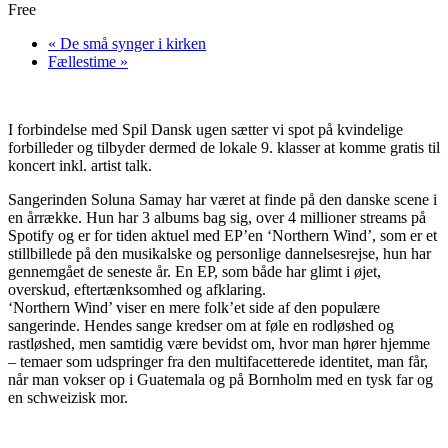
Free
«
De små synger i kirken
Fællestime
»
I forbindelse med Spil Dansk ugen sætter vi spot på kvindelige
forbilleder og tilbyder dermed de lokale 9. klasser at komme gratis til
koncert inkl. artist talk.
Sangerinden Soluna Samay har været at finde på den danske scene i
en årrække. Hun har 3 albums bag sig, over 4 millioner streams på
Spotify og er for tiden aktuel med EP’en ‘Northern Wind’, som er et
stillbillede på den musikalske og personlige dannelsesrejse, hun har
gennemgået de seneste år. En EP, som både har glimt i øjet,
overskud, eftertænksomhed og afklaring.
‘Northern Wind’ viser en mere folk’et side af den populære
sangerinde. Hendes sange kredser om at føle en rodløshed og
rastløshed, men samtidig være bevidst om, hvor man hører hjemme
– temaer som udspringer fra den multifacetterede identitet, man får,
når man vokser op i Guatemala og på Bornholm med en tysk far og
en schweizisk mor.