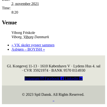
2. november 2021
Time:
8:20
Venue
Viborg Friskole
Viborg
,
Viborg
Danmark
«
VK skoler synger sammen
Asbjørn – BOYISH
»
Gl. Kongevej 11-13 · 1610 København V · Lydens Hus 4. sal
· CVR 35921974 · BANK 9570 0114930
Instagram
Facebook
Linkedin
© 2023 Spil Dansk. All Rights Reserved.
https://iintelligent.dk