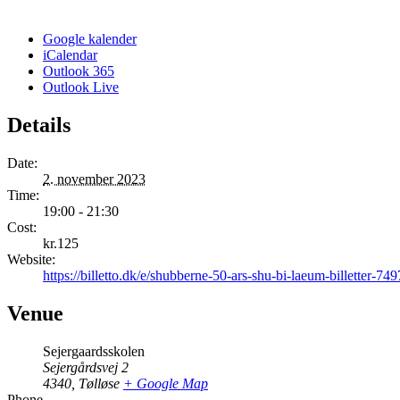
Google kalender
iCalendar
Outlook 365
Outlook Live
Details
Date:
2. november 2023
Time:
19:00 - 21:30
Cost:
kr.125
Website:
https://billetto.dk/e/shubberne-50-ars-shu-bi-laeum-billetter-74
Venue
Sejergaardsskolen
Sejergårdsvej 2
4340
,
Tølløse
+ Google Map
Phone