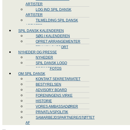
ARTISTER
LOG IND SPIL DANSK
ARTISTER
TILMELDING SPIL DANSK
ARTISTER
SPIL DANSK KALENDEREN
SØG I KALENDEREN
OPRET ARRANGEMENTER
TEKNISK SUPPORT
NYHEDER OG PRESSE
NYHEDER
SPIL DANSK LOGO
PRESSEFOTOS
OM SPIL DANSK
KONTAKT SEKRETARIATET
BESTYRELSEN
ADVISORY BOARD
FORENINGENS VIRKE
HISTORIE
VORES AMBASSADØRER
PRIVATLIVSPOLITIK
SAMARBEJDSPARTNERE/STØTTET
AF