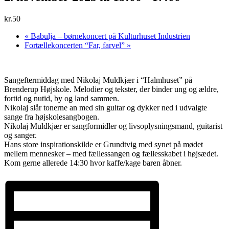
kr.50
«
Babulja – børnekoncert på Kulturhuset Industrien
Fortællekoncerten “Far, farvel”
»
Sangeftermiddag med Nikolaj Muldkjær i “Halmhuset” på
Brenderup Højskole. Melodier og tekster, der binder ung og ældre,
fortid og nutid, by og land sammen.
Nikolaj slår tonerne an med sin guitar og dykker ned i udvalgte
sange fra højskolesangbogen.
Nikolaj Muldkjær er sangformidler og livsoplysningsmand, guitarist
og sanger.
Hans store inspirationskilde er Grundtvig med synet på mødet
mellem mennesker – med fællessangen og fællesskabet i højsædet.
Kom gerne allerede 14:30 hvor kaffe/kage baren åbner.