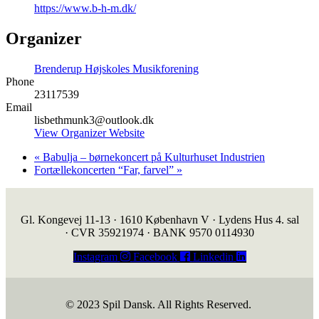
https://www.b-h-m.dk/
Organizer
Brenderup Højskoles Musikforening
Phone
23117539
Email
lisbethmunk3@outlook.dk
View Organizer Website
«
Babulja – børnekoncert på Kulturhuset Industrien
Fortællekoncerten “Far, farvel”
»
Gl. Kongevej 11-13 · 1610 København V · Lydens Hus 4. sal
· CVR 35921974 · BANK 9570 0114930
Instagram
Facebook
Linkedin
© 2023 Spil Dansk. All Rights Reserved.