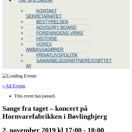
OM SPIL DANSK
KONTAKT
SEKRETARIATET
BESTYRELSEN
ADVISORY BOARD
FORENINGENS VIRKE
HISTORIE
VORES
AMBASSADØRER
PRIVATLIVSPOLITIK
SAMARBEJDSPARTNERE/STØTTET
AF
« All Events
This event has passed.
Sange fra taget – koncert på
Hornvarefabrikken i Bøvlingbjerg
2. november 2019 kl 17:00
-
18:00