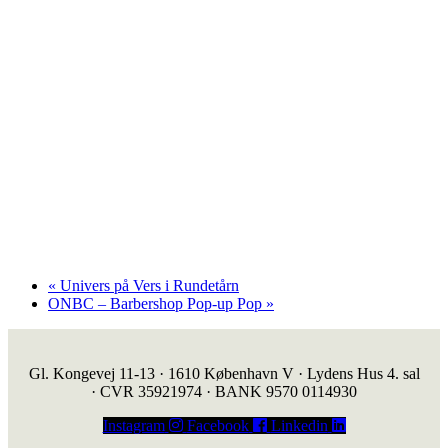
«
Univers på Vers i Rundetårn
ONBC – Barbershop Pop-up Pop
»
Gl. Kongevej 11-13 · 1610 København V · Lydens Hus 4. sal
· CVR 35921974 · BANK 9570 0114930
Instagram
Facebook
Linkedin