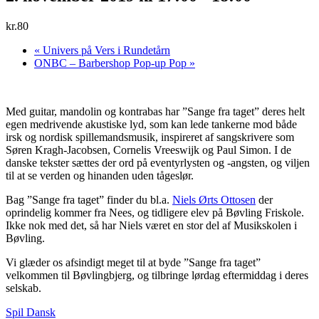
kr.80
«
Univers på Vers i Rundetårn
ONBC – Barbershop Pop-up Pop
»
Med guitar, mandolin og kontrabas har ”Sange fra taget” deres helt
egen medrivende akustiske lyd, som kan lede tankerne mod både
irsk og nordisk spillemandsmusik, inspireret af sangskrivere som
Søren Kragh-Jacobsen, Cornelis Vreeswijk og Paul Simon. I de
danske tekster sættes der ord på eventyrlysten og -angsten, og viljen
til at se verden og hinanden uden tågeslør.
Bag ”Sange fra taget” finder du bl.a.
Niels Ørts Ottosen
der
oprindelig kommer fra Nees, og tidligere elev på
Bøvling Friskole.
Ikke nok med det, så har Niels været en stor del af Musikskolen i
Bøvling.
Vi glæder os afsindigt meget til at byde ”Sange fra taget”
velkommen til Bøvlingbjerg, og tilbringe lørdag eftermiddag i deres
selskab.
Spil Dansk