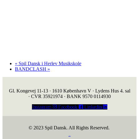
«
Spil Dansk i Herlev Musikskole
BANDCLASH
»
Gl. Kongevej 11-13 · 1610 København V · Lydens Hus 4. sal
· CVR 35921974 · BANK 9570 0114930
Instagram
Facebook
Linkedin
© 2023 Spil Dansk. All Rights Reserved.
https://iintelligent.dk