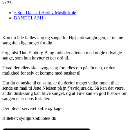
kr.25
«
Spil Dansk i Herlev Musikskole
BANDCLASH
»
Kan du lide fællessang og sange fra Højskolesangbogen, er denne
sangaften lige noget for dig.
Organist Tine Emborg Bang indleder aftenen med nogle udvalgte
sange, som hun knytter et par ord til.
Hvad der ellers skal synges og fortælles om på aftenen, er der
mulighed for selv at komme med ønsker til.
Har du et ønske til en sang, er du derfor meget velkommen til at
sende en mail til Jette Nielsen på
jn@syddjurs.dk
. Så kan det være,
at din ønskesang kan blive sunget, og at Tine kan en god historie om
sangen eller dens forfatter.
Der bliver serveret kaffe og kage.
Billetter: syddjursbibliotek.dk