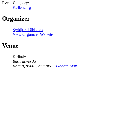
Event Category:
Fællessang
Organizer
Syddjurs Bibliotek
View Organizer Website
Venue
Kolind+
Bugtrupvej 33
Kolind
,
8560
Danmark
+ Google Map