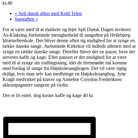
kr.40
«
Spil dansk aften med Keld Telen
Sangaften
»
For at være med til at markere og fejre Spil Dansk Dagen inviterer
As-Klakring-Juelsminde menighedsråd til sangaften på Hellebjerg
Idrætsefterskole. Der bliver denne aften rig mulighed for at synge en
række danske sange. Juelsminde Kirkekor vil indlede aftenen med at
synge en række danske sange. Derefter bliver der en pause, hvor der
serveres kaffe og kage. Efter pausen er der mulighed for at være
med til at synge sin yndlingssang, idet de fremmødte må komme
med forslag til sange fra Højskolesangbogen. Det vil være rigtig
dejligt, hvis man selv kan medbringe en Højskolesangbog. Jytte
Kragh medvirker på klaver og Annelise Corydon Frederiksen
akkompagnerer sangene på violin.
Der er fri entré, dog koster kaffe og kage 40 kr.