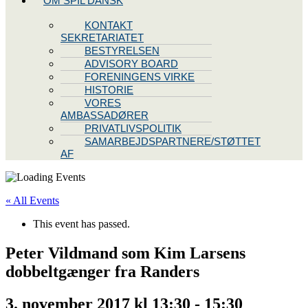
OM SPIL DANSK
KONTAKT
SEKRETARIATET
BESTYRELSEN
ADVISORY BOARD
FORENINGENS VIRKE
HISTORIE
VORES
AMBASSADØRER
PRIVATLIVSPOLITIK
SAMARBEJDSPARTNERE/STØTTET
AF
« All Events
This event has passed.
Peter Vildmand som Kim Larsens
dobbeltgænger fra Randers
3. november 2017 kl 13:30
-
15:30