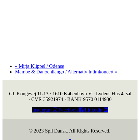
«
Mirja Klippel / Odense
Mambe & Danochilango / Alternativ Intimkoncert
»
Gl. Kongevej 11-13 · 1610 København V · Lydens Hus 4. sal
· CVR 35921974 · BANK 9570 0114930
Instagram
Facebook
Linkedin
© 2023 Spil Dansk. All Rights Reserved.
https://iintelligent.dk