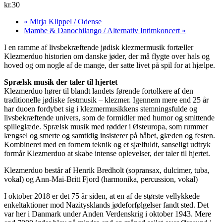
kr.30
«
Mirja Klippel / Odense
Mambe & Danochilango / Alternativ Intimkoncert
»
I en ramme af livsbekræftende jødisk klezmermusik fortæller
Klezmerduo historien om danske jøder, der må flygte over hals og
hoved og om nogle af de mange, der satte livet på spil for at hjælpe.
Sprælsk musik der taler til hjertet
Klezmerduo hører til blandt landets førende fortolkere af den
traditionelle jødiske festmusik – klezmer. Igennem mere end 25 år
har duoen fordybet sig i klezmermusikkens stemningsfulde og
livsbekræftende univers, som de formidler med humor og smittende
spilleglæde. Sprælsk musik med rødder i Østeuropa, som rummer
længsel og smerte og samtidig insisterer på håbet, glæden og festen.
Kombineret med en fornem teknik og et sjælfuldt, sanseligt udtryk
formår Klezmerduo at skabe intense oplevelser, der taler til hjertet.
Klezmerduo består af Henrik Bredholt (sopransax, dulcimer, tuba,
vokal) og Ann-Mai-Britt Fjord (harmonika, percussion, vokal)
I oktober 2018 er det 75 år siden, at en af de største vellykkede
enkeltaktioner mod Nazitysklands jødeforfølgelser fandt sted. Det
var her i Danmark under Anden Verdenskrig i oktober 1943. Mere