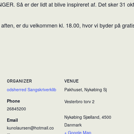
 Så er der lidt at blive inspireret af. Det sker 31 oktob
ten, er du velkommen kl. 18.00, hvor vi byder på gratis 
ORGANIZER
VENUE
odsherred Sangskriverklib
Pakhuset, Nykøbing Sj
Phone
Vesterbro torv 2
26845200
Nykøbing Sjælland
,
4500
Email
Danmark
kunolaursen@hotmail.co
+ Google Map