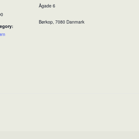
Ågade 6
00
Børkop
,
7080
Danmark
egory:
ørn