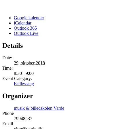
Google kalender
iCalendar
Outlook 365
Outlook Live
Details
Date:
29. oktober 2018
Time:
8:30 - 9:00
Event Category:
Fællessang
Organizer
musik & billedskolen Varde
Phone
79948537
Email
vkm@varde.dk