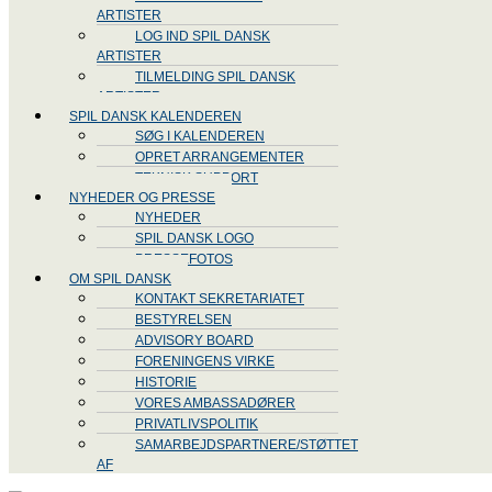
ARTISTER
LOG IND SPIL DANSK
ARTISTER
TILMELDING SPIL DANSK
ARTISTER
SPIL DANSK KALENDEREN
SØG I KALENDEREN
OPRET ARRANGEMENTER
TEKNISK SUPPORT
NYHEDER OG PRESSE
NYHEDER
SPIL DANSK LOGO
PRESSEFOTOS
OM SPIL DANSK
KONTAKT SEKRETARIATET
BESTYRELSEN
ADVISORY BOARD
FORENINGENS VIRKE
HISTORIE
VORES AMBASSADØRER
PRIVATLIVSPOLITIK
SAMARBEJDSPARTNERE/STØTTET
AF