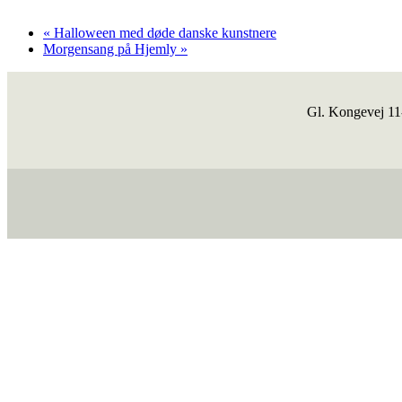
«
Halloween med døde danske kunstnere
Morgensang på Hjemly
»
Gl. Kongevej 1