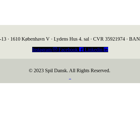
1-13 · 1610 København V · Lydens Hus 4. sal · CVR 35921974 · BA
Instagram
Facebook
Linkedin
© 2023 Spil Dansk. All Rights Reserved.
https://iintelligent.dk