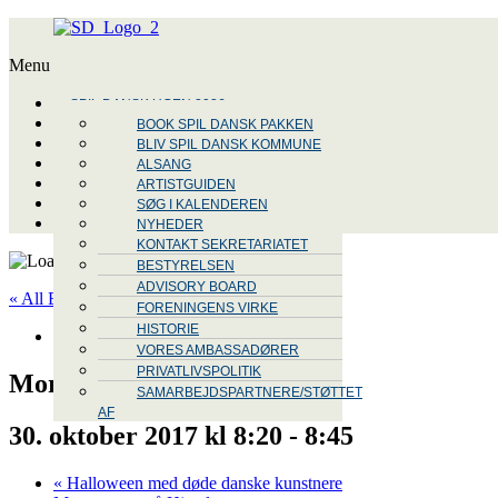
Menu
SPIL DANSK UGEN 2026
BLIV SPIL DANSK KOMMUNE
BOOK SPIL DANSK PAKKEN
SPIL DANSK PROJEKTER
BLIV SPIL DANSK KOMMUNE
SPIL DANSK UGEN 2026
VORES ARTISTER
ALSANG
KOMMUNEGUIDEN
10 FAKTA OM SPIL DANSK
SPIL DANSK KALENDEREN
ARTISTGUIDEN
SPIL DANSK LIVE
UGEN
SPIL DANSK KOMMUNER
NYHEDER OG PRESSE
SØG I KALENDEREN
VORES SPIL DANSK
GENNEM ÅRENE
SPIL DANSK TEKST OG
OM SPIL DANSK
NYHEDER
ARTISTER
OPRET ARRANGEMENTER
NODE
OPRET JERES
KONTAKT SEKRETARIATET
SPIL DANSK LOGO
LOG IND SPIL DANSK
TEKNISK SUPPORT
STYREGRUPPE
BESTYRELSEN
ARTISTER
PRESSEFOTOS
ADVISORY BOARD
TILMELDING SPIL DANSK
« All Events
ARTISTER
FORENINGENS VIRKE
HISTORIE
This event has passed.
VORES AMBASSADØRER
PRIVATLIVSPOLITIK
Morgensamling
SAMARBEJDSPARTNERE/STØTTET
AF
30. oktober 2017 kl 8:20
-
8:45
«
Halloween med døde danske kunstnere