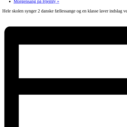
Morgensang på Hjemly
»
Hele skolen synger 2 danske fællessange og en klasse laver indslag v