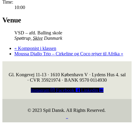
Time:
10:00
Venue
VSD – afd. Balling skole
Spøttrup
,
Skive
Danmark
«
Komponist i klassen
Moussa Diallo Trio – Cirkeline og Coco rejser til Afrika
»
Gl. Kongevej 11-13 · 1610 København V · Lydens Hus 4. sal
· CVR 35921974 · BANK 9570 0114930
Instagram
Facebook
Linkedin
© 2023 Spil Dansk. All Rights Reserved.
https://iintelligent.dk