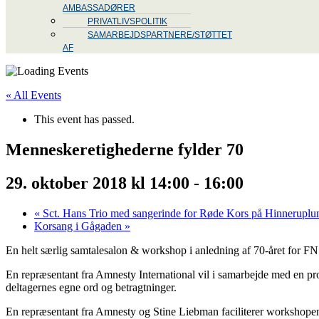
AMBASSADØRER
PRIVATLIVSPOLITIK
SAMARBEJDSPARTNERE/STØTTET
AF
« All Events
This event has passed.
Menneskeretighederne fylder 70
29. oktober 2018 kl 14:00
-
16:00
«
Sct. Hans Trio med sangerinde for Røde Kors på Hinneruplu
Korsang i Gågaden
»
En helt særlig samtalesalon & workshop i anledning af 70-året for F
En repræsentant fra Amnesty International vil i samarbejde med en pro
deltagernes egne ord og betragtninger.
En repræsentant fra Amnesty og Stine Liebman faciliterer workshope