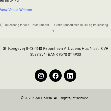
98 88 34 43
View Venue Website
Gratis koncert med musik og fællessang
Fællessang for alle – Kulturmøder
Gl. Kongevej 11-13 · 1610 København V · Lydens Hus 4. sal · CVR
35921974 · BANK 9570 0114930
© 2023 Spil Dansk. All Rights Reserved.