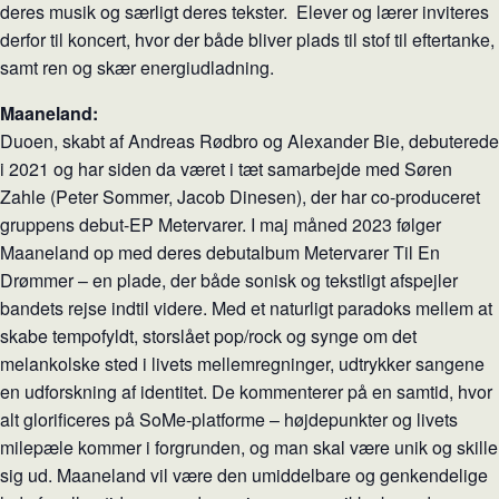
deres musik og særligt deres tekster. Elever og lærer inviteres
derfor til koncert, hvor der både bliver plads til stof til eftertanke,
samt ren og skær energiudladning.
Maaneland:
Duoen, skabt af Andreas Rødbro og Alexander Bie, debuterede
i 2021 og har siden da været i tæt samarbejde med Søren
Zahle (Peter Sommer, Jacob Dinesen), der har co-produceret
gruppens debut-EP Metervarer. I maj måned 2023 følger
Maaneland op med deres debutalbum Metervarer Til En
Drømmer – en plade, der både sonisk og tekstligt afspejler
bandets rejse indtil videre. Med et naturligt paradoks mellem at
skabe tempofyldt, storslået pop/rock og synge om det
melankolske sted i livets mellemregninger, udtrykker sangene
en udforskning af identitet. De kommenterer på en samtid, hvor
alt glorificeres på SoMe-platforme – højdepunkter og livets
milepæle kommer i forgrunden, og man skal være unik og skille
sig ud. Maaneland vil være den umiddelbare og genkendelige