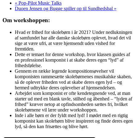
«
Pop-Pilot Music Talks
Duoen Jensen og Bugge spiller op til Sundhedsbal
»
Om workshoppen:
Hvad er frihed for skolebørn i år 2021? Under nedlukningen
af samfundet har alle danske skolebørn oplevet, hvad det vil
sige at være ufri, at være hjemsendt uden vished for
fremtiden.
Dette er temaet for denne workshop, hvor klassen guides af
en professionel komponist i at skabe deres egen “lyd” af
frihedsfølelse.
Gennem en række legende kompositionsøvelser vil
komponisten rammesætte skolebørnenes musikalske skaben,
så de oplever friheden ved at skabe deres egen lyd – og
hermed udtrykke deres oplevelser af hjemsendelsen.
Arbejdet som komponist er ofte kendetegnende ved, at man
starter ud med en blank tavle, stilhed og åbenhed – “lyden af
frihed” kræver netop at opfindsomheden sættes fri, hvilket
skolebørnene vil lære under workshoppen.
Inde i alle børn er der fyldt med lyd! I mødet med en rigtig
komponist kan skolebørn blive inspireret og finde deres egen
lyd, så den kan frisættes og blive hørt.