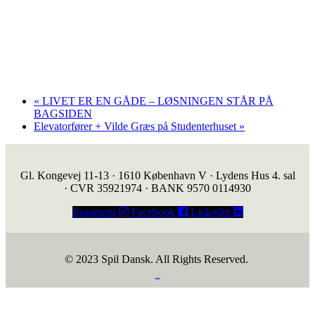
«
LIVET ER EN GÅDE – LØSNINGEN STÅR PÅ
BAGSIDEN
Elevatorfører + Vilde Græs på Studenterhuset
»
Gl. Kongevej 11-13 · 1610 København V · Lydens Hus 4. sal
· CVR 35921974 · BANK 9570 0114930
Instagram
Facebook
Linkedin
© 2023 Spil Dansk. All Rights Reserved.
https://iintelligent.dk