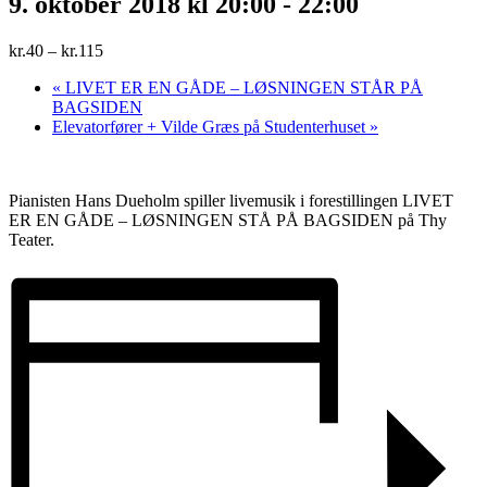
9. oktober 2018 kl 20:00
-
22:00
kr.40 – kr.115
«
LIVET ER EN GÅDE – LØSNINGEN STÅR PÅ
BAGSIDEN
Elevatorfører + Vilde Græs på Studenterhuset
»
Pianisten Hans Dueholm spiller livemusik i forestillingen LIVET
ER EN GÅDE – LØSNINGEN STÅ PÅ BAGSIDEN på Thy
Teater.