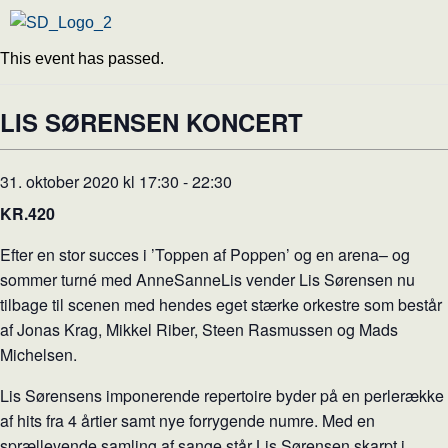
This event has passed.
LIS SØRENSEN KONCERT
31. oktober 2020 kl 17:30
-
22:30
KR.420
Efter en stor succes i ’Toppen af Poppen’ og en arena– og
sommer turné med AnneSanneLis vender Lis Sørensen nu
tilbage til scenen med hendes eget stærke orkestre som består
af Jonas Krag, Mikkel Riber, Steen Rasmussen og Mads
Michelsen.
Lis Sørensens imponerende repertoire byder på en perlerække
af hits fra 4 årtier samt nye forrygende numre. Med en
sprællevende samling af sange står Lis Sørensen skarpt i