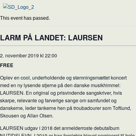
This event has passed.
LARM PÅ LANDET: LAURSEN
2. november 2019 kl 22:00
FREE
Oplev en cool, underholdende og stemningsmættet koncert
med en ny lysende stjerne på den danske musikhimmel:
LAURSEN. En original og prisvindende sangskriver, hvis
skarpe, relevante og farverige sange om samfundet og
danskerne, leder tankerne hen på troubadourer som Toftlund,
Skousen og Allan Olsen.
LAURSEN udgav i 2018 det anmelderroste debutalbum
NUTIDSLEVN. I 2019 er han foreløbig blevet nomineret til hele