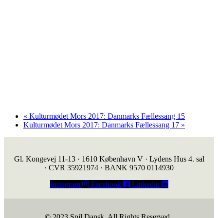
«
Kulturmødet Mors 2017: Danmarks Fællessang 15
Kulturmødet Mors 2017: Danmarks Fællessang 17
»
Gl. Kongevej 11-13 · 1610 København V · Lydens Hus 4. sal
· CVR 35921974 · BANK 9570 0114930
Instagram
Facebook
Linkedin
© 2023 Spil Dansk. All Rights Reserved.