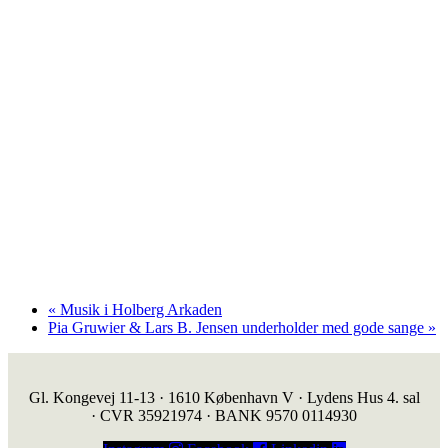
«
Musik i Holberg Arkaden
Pia Gruwier & Lars B. Jensen underholder med gode sange
»
Gl. Kongevej 11-13 · 1610 København V · Lydens Hus 4. sal
· CVR 35921974 · BANK 9570 0114930