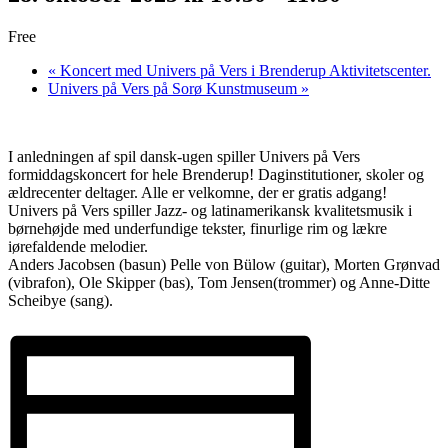
Free
«
Koncert med Univers på Vers i Brenderup Aktivitetscenter.
Univers på Vers på Sorø Kunstmuseum
»
I anledningen af spil dansk-ugen spiller Univers på Vers
formiddagskoncert for hele Brenderup! Daginstitutioner, skoler og
ældrecenter deltager. Alle er velkomne, der er gratis adgang!
Univers på Vers spiller Jazz- og latinamerikansk kvalitetsmusik i
børnehøjde med underfundige tekster, finurlige rim og lækre
iørefaldende melodier.
Anders Jacobsen (basun) Pelle von Bülow (guitar), Morten Grønvad
(vibrafon), Ole Skipper (bas), Tom Jensen(trommer) og Anne-Ditte
Scheibye (sang).