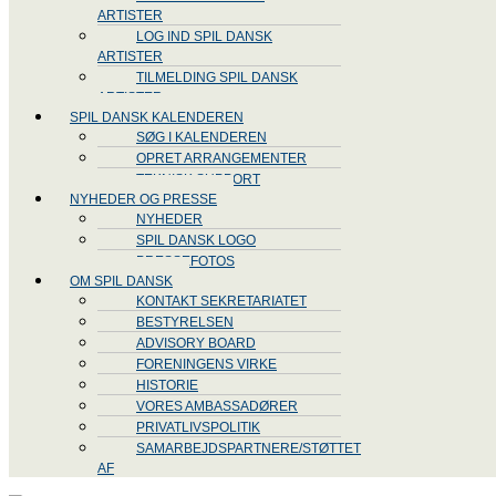
ARTISTER
LOG IND SPIL DANSK
ARTISTER
TILMELDING SPIL DANSK
ARTISTER
SPIL DANSK KALENDEREN
SØG I KALENDEREN
OPRET ARRANGEMENTER
TEKNISK SUPPORT
NYHEDER OG PRESSE
NYHEDER
SPIL DANSK LOGO
PRESSEFOTOS
OM SPIL DANSK
KONTAKT SEKRETARIATET
BESTYRELSEN
ADVISORY BOARD
FORENINGENS VIRKE
HISTORIE
VORES AMBASSADØRER
PRIVATLIVSPOLITIK
SAMARBEJDSPARTNERE/STØTTET
AF