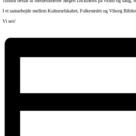
Tumult består af medlemmerne Jørgen Dickmeiss på violin og sang, M
I et samarbejde mellem Kulturselskabet, Folkestedet og Viborg Bibli
Vi ses!