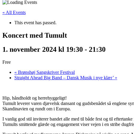
« All Events
This event has passed.
Koncert med Tumult
1. november 2024 kl 19:30
-
21:30
Free
«
Brønshøj Sangskriver Festival
Straight Ahead Big Band – Dansk Musik i nye klær’
»
Hip, håndholdt og herrehyggeligt!
Tumult leverer varen djævelsk dansant og gudsbenådet så englene syng
Skandinavien og rundt om i Europa.
I vanlig god stil inviterer bandet alle med til både fest og til efter
Tumults smittende glæde og engagement viser vejen i en stribe dugfri