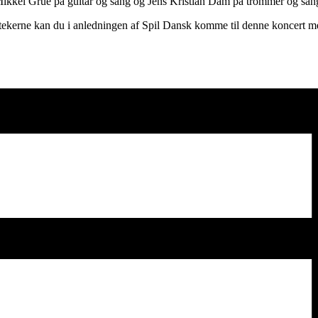
ikkel Grue på guitar og sang og Jens Kristian Dam på trommer og san
otekerne kan du i anledningen af Spil Dansk komme til denne koncert m