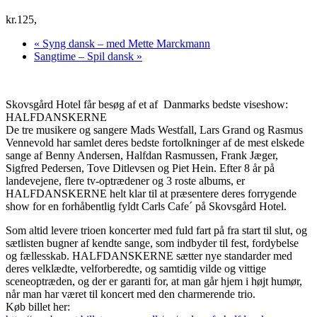
kr.125,
«
Syng dansk – med Mette Marckmann
Sangtime – Spil dansk
»
Skovsgård Hotel får besøg af et af Danmarks bedste viseshow:
HALFDANSKERNE
De tre musikere og sangere Mads Westfall, Lars Grand og Rasmus
Vennevold har samlet deres bedste fortolkninger af de mest elskede
sange af Benny Andersen, Halfdan Rasmussen, Frank Jæger,
Sigfred Pedersen, Tove Ditlevsen og Piet Hein. Efter 8 år på
landevejene, flere tv-optrædener og 3 roste albums, er
HALFDANSKERNE helt klar til at præse
ntere deres forrygende
show for en forhåbentlig fyldt Carls Cafe´ på Skovsgård Hotel.
Som altid levere trioen koncerter med fuld fart på fra start til slut, og
sætlisten bugner af kendte sange, som indbyder til fest, fordybelse
og fællesskab. HALFDANSKERNE sætter nye standarder med
deres velklædte, velforberedte, og samtidig vilde og vittige
sceneoptræden, og der er garanti for, at man går hjem i højt humør,
når man har været til koncert med den charmerende trio.
Køb billet her: