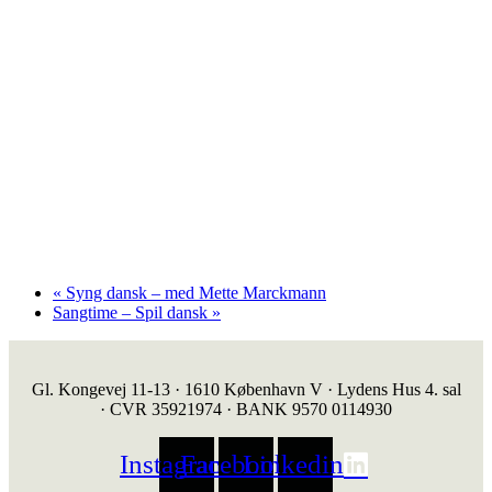
«
Syng dansk – med Mette Marckmann
Sangtime – Spil dansk
»
Gl. Kongevej 11-13 · 1610 København V · Lydens Hus 4. sal
· CVR 35921974 · BANK 9570 0114930
Instagram
Facebook
Linkedin