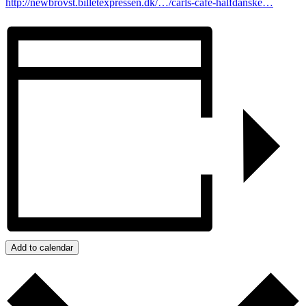
http://newbrovst.billetexpressen.dk/…/carls-cafe-halfdanske…
Add to calendar