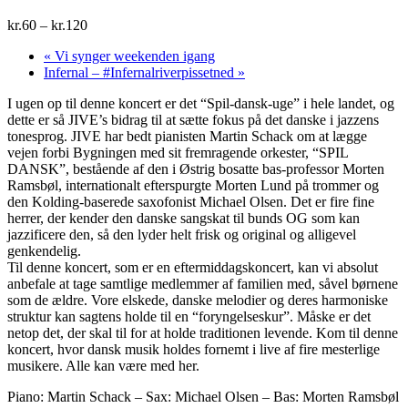
kr.60 – kr.120
«
Vi synger weekenden igang
Infernal – #Infernalriverpissetned
»
I ugen op til denne koncert er det “Spil-dansk-uge” i hele landet, og
dette er så JIVE’s bidrag til at sætte fokus på det danske i jazzens
tonesprog. JIVE har bedt pianisten Martin Schack om at lægge
vejen forbi Bygningen med sit fremragende orkester, “SPIL
DANSK”, bestående af den i Østrig bosatte bas-professor Morten
Ramsbøl, internationalt efterspurgte Morten Lund på trommer og
den Kolding-baserede saxofonist Michael Olsen. Det er fire fine
herrer, der kender den danske sangskat til bunds OG som kan
jazzificere den, så den lyder helt frisk og original og alligevel
genkendelig.
Til denne koncert, som er en eftermiddagskoncert, kan vi absolut
anbefale at tage samtlige medlemmer af familien med, såvel børnene
som de ældre. Vore elskede, danske melodier og deres harmoniske
struktur kan sagtens holde til en “foryngelseskur”. Måske er det
netop det, der skal til for at holde traditionen levende. Kom til denne
koncert, hvor dansk musik holdes fornemt i live af fire mesterlige
musikere. Alle kan være med her.
Piano: Martin Schack – Sax: Michael Olsen – Bas: Morten Ramsbøl