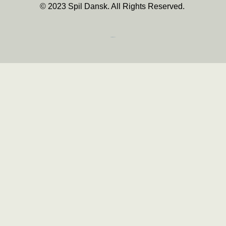
© 2023 Spil Dansk. All Rights Reserved.
https://iintelligent.dk