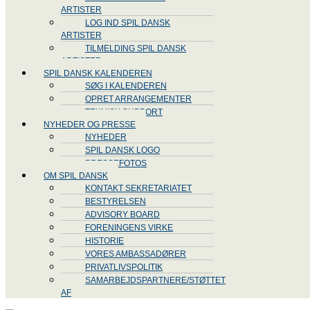
ARTISTER
LOG IND SPIL DANSK
ARTISTER
TILMELDING SPIL DANSK
ARTISTER
SPIL DANSK KALENDEREN
SØG I KALENDEREN
OPRET ARRANGEMENTER
TEKNISK SUPPORT
NYHEDER OG PRESSE
NYHEDER
SPIL DANSK LOGO
PRESSEFOTOS
OM SPIL DANSK
KONTAKT SEKRETARIATET
BESTYRELSEN
ADVISORY BOARD
FORENINGENS VIRKE
HISTORIE
VORES AMBASSADØRER
PRIVATLIVSPOLITIK
SAMARBEJDSPARTNERE/STØTTET
AF