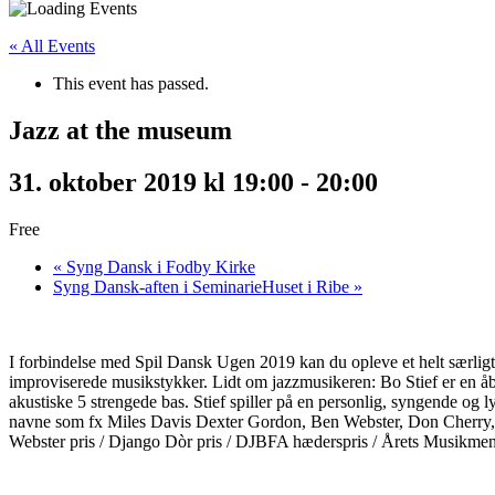
« All Events
This event has passed.
Jazz at the museum
31. oktober 2019 kl 19:00
-
20:00
Free
«
Syng Dansk i Fodby Kirke
Syng Dansk-aften i SeminarieHuset i Ribe
»
I forbindelse med Spil Dansk Ugen 2019 kan du opleve et helt særligt
improviserede musikstykker. Lidt om jazzmusikeren: Bo Stief er en åb
akustiske 5 strengede bas. Stief spiller på en personlig, syngende og
navne som fx Miles Davis Dexter Gordon, Ben Webster, Don Cherry, J
Webster pris / Django Dòr pris / DJBFA hæderspris / Årets Musikmen