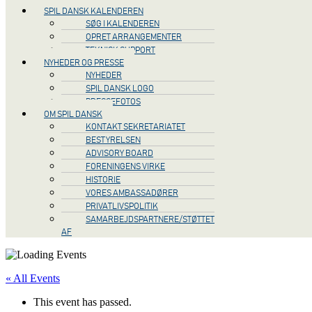
SPIL DANSK KALENDEREN
SØG I KALENDEREN
OPRET ARRANGEMENTER
TEKNISK SUPPORT
NYHEDER OG PRESSE
NYHEDER
SPIL DANSK LOGO
PRESSEFOTOS
OM SPIL DANSK
KONTAKT SEKRETARIATET
BESTYRELSEN
ADVISORY BOARD
FORENINGENS VIRKE
HISTORIE
VORES AMBASSADØRER
PRIVATLIVSPOLITIK
SAMARBEJDSPARTNERE/STØTTET
AF
« All Events
This event has passed.