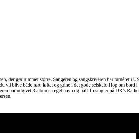
, der gør rummet større. Sangeren og sangskriveren har turnéret i USA
u vil blive både rørt, løftet og grine i det gode selskab. Hop om bord 
en har udgivet 3 albums i eget navn og haft 15 singler på DR’s Radioka
ersen.