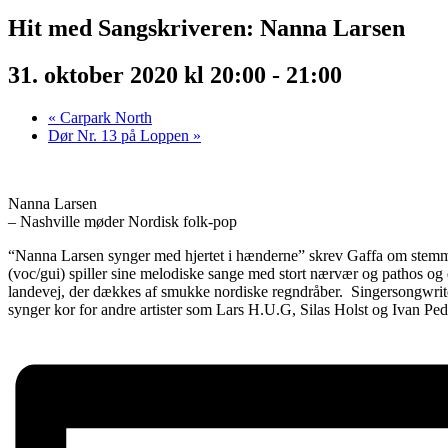
Hit med Sangskriveren: Nanna Larsen
31. oktober 2020 kl 20:00
-
21:00
«
Carpark North
Dør Nr. 13 på Loppen
»
Nanna Larsen
– Nashville møder Nordisk folk-pop
“Nanna Larsen synger med hjertet i hænderne” skrev Gaffa om stemmen
(voc/gui) spiller sine melodiske sange med stort nærvær og pathos og d
landevej, der dækkes af smukke nordiske regndråber. Singersongwriter
synger kor for andre artister som Lars H.U.G, Silas Holst og Ivan Ped