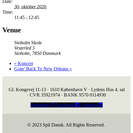
Date:
30. oktober 2020
Time:
11:45 - 12:45
Venue
Stoholm Skole
Vesterled 5
Stoholm
,
7850
Danmark
«
Koncert
Goin’ Back To New Orleans
»
Gl. Kongevej 11-13 · 1610 København V · Lydens Hus 4. sal
· CVR 35921974 · BANK 9570 0114930
Instagram
Facebook
Linkedin
© 2023 Spil Dansk. All Rights Reserved.
https://iintelligent.dk