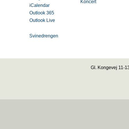
Koncert
iCalendar
Outlook 365
Outlook Live
Svinedrengen
Gl. Kongevej 11-1