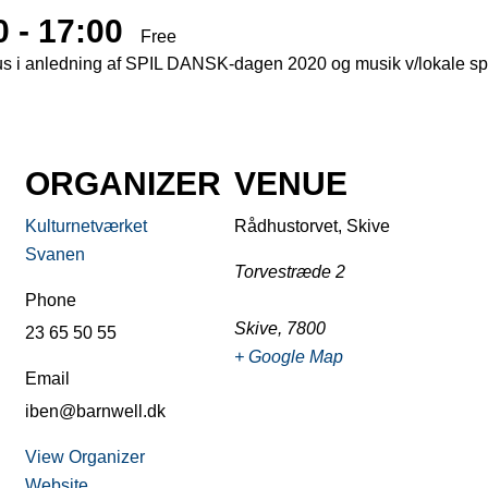
0
-
17:00
Free
us i anledning af SPIL DANSK-dagen 2020 og musik v/lokale s
ORGANIZER
VENUE
Kulturnetværket
Rådhustorvet, Skive
Svanen
Torvestræde 2
Phone
Skive
,
7800
23 65 50 55
+ Google Map
Email
iben@barnwell.dk
View Organizer
Website