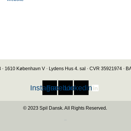
3 · 1610 København V · Lydens Hus 4. sal · CVR 35921974 ·
Instagram
Facebook
Linkedin
© 2023 Spil Dansk. All Rights Reserved.
https://iintelligent.dk