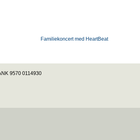
Familiekoncert med HeartBeat
 BANK 9570 0114930