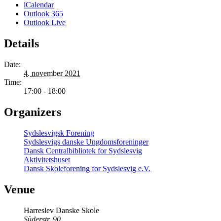
iCalendar
Outlook 365
Outlook Live
Details
Date:
4. november 2021
Time:
17:00 - 18:00
Organizers
Sydslesvigsk Forening
Sydslesvigs danske Ungdomsforeninger
Dansk Centralbibliotek for Sydslesvig
Aktivitetshuset
Dansk Skoleforening for Sydslesvig e.V.
Venue
Harreslev Danske Skole
Süderstr. 90