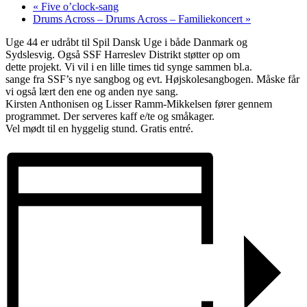
«
Five o’clock-sang
Drums Across – Drums Across – Familiekoncert
»
Uge 44 er udråbt til Spil Dansk Uge i både Danmark og
Sydslesvig. Også SSF Harreslev Distrikt støtter op om
dette projekt. Vi vil i en lille times tid synge sammen bl.a.
sange fra SSF’s nye sangbog og evt. Højskolesangbogen. Måske får
vi også lært den ene og anden nye sang.
Kirsten Anthonisen og Lisser Ramm-Mikkelsen fører gennem
programmet. Der serveres kaff e/te og småkager.
Vel mødt til en hyggelig stund. Gratis entré.