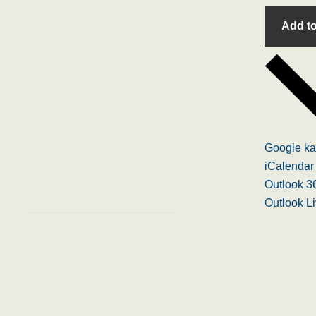
Add to
Google ka
iCalendar
Outlook 3
Outlook L