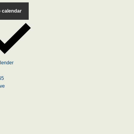
 calendar
lender
65
ive