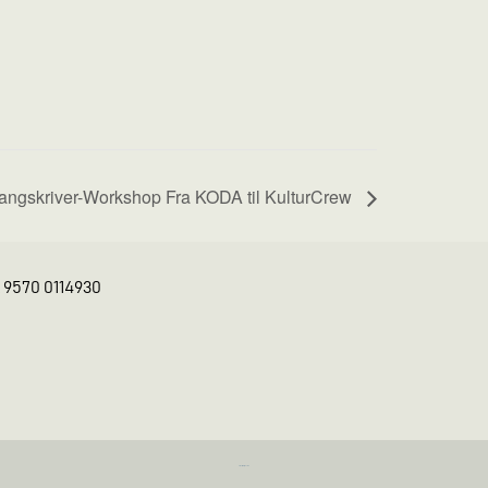
angskriver-Workshop Fra KODA til KulturCrew
K 9570 0114930
https://iintelligent.dk