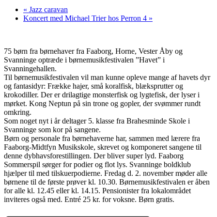
«
Jazz caravan
Koncert med Michael Trier hos Perron 4
»
75 børn fra børnehaver fra Faaborg, Horne, Vester Åby og
Svanninge optræde i børnemusikfestivalen ”Havet” i
Svanningehallen.
Til børnemusikfestivalen vil man kunne opleve mange af havets dyr
og fantasidyr: Frække hajer, små koralfisk, blæksprutter og
krokodiller. Der er drilagtige monsterfisk og lygtefisk, der lyser i
mørket. Kong Neptun på sin trone og gopler, der svømmer run
dt
omkring.
Som noget nyt i år deltager 5. klasse fra Brahesminde Skole i
Svanninge som kor på sangene.
Børn og personale fra børnehaverne har, sammen med lærere fra
Faaborg-Midtfyn Musikskole, skrevet og komponeret sangene til
denne dybhavsforestillingen. Der bliver super lyd. Faaborg
Sommerspil sørger for podier og flot lys. Svanninge boldklub
hjælper til med tilskuerpodierne. Fredag d. 2. november møder alle
børnene til de første prøver kl. 10.30. Børnemusikfestivalen er åben
for alle kl. 12.45 eller kl. 14.15. Pensionister fra lokalområdet
inviteres også med. Entré 25 kr. for voksne. Børn gratis.