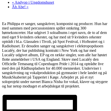
«
Andyop i Ungdomshuset
Åh Abe!
»
Ea Philippa er sanger, sangskriver, komponist og producer. Hun har
med sammen med percussionisten spillet omkring 300
børnekoncerter. Har udgivet 3 soloalbums i eget navn, de to af dem
med eget 9 kvinders orkester, og har med sit 9 kvinders orkester
optrådt i bl.a. Glassalen i Tivoli, på Spot Festival, i Hofteatret og i
Radiohuset. Er desuden sanger og sangskriver i elektropopduoen
Lucaléy, der har publishing kontrakt i New York og har med
Lucaléy udgivet album, EP og en række singler, som alle har høstet
flotte anmeldelser i USA og England. Skrev med Lucaléy den
Officielle Temasang til Copenhagen Pride i 2014 og optrådte live
med den på Rådhuspladsen for 40.000 mennesker. Underviser i
sangskrivning og vokalproduktion på gymnasier i hele landet og på
MusikSkaberiet på Tapperiet i Køge. Arbejder pt. på et nyt
soloprojekt under navnet Bianca Nisha for vokal, klaver og strygere
og har netop modtaget et arbejdslegat til projektet.