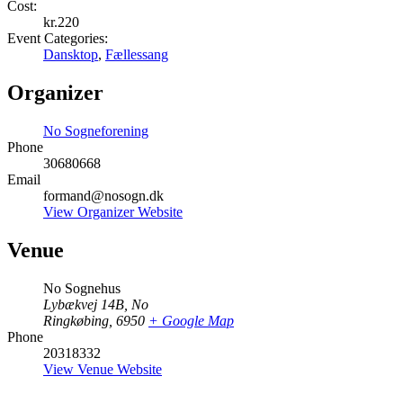
Cost:
kr.220
Event Categories:
Dansktop
,
Fællessang
Organizer
No Sogneforening
Phone
30680668
Email
formand@nosogn.dk
View Organizer Website
Venue
No Sognehus
Lybækvej 14B, No
Ringkøbing
,
6950
+ Google Map
Phone
20318332
View Venue Website