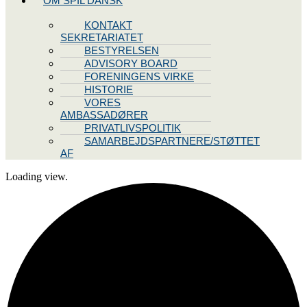
OM SPIL DANSK
KONTAKT
SEKRETARIATET
BESTYRELSEN
ADVISORY BOARD
FORENINGENS VIRKE
HISTORIE
VORES
AMBASSADØRER
PRIVATLIVSPOLITIK
SAMARBEJDSPARTNERE/STØTTET
AF
Loading view.