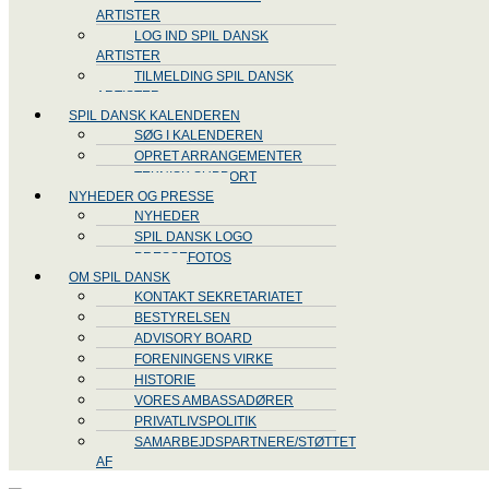
ARTISTER
LOG IND SPIL DANSK
ARTISTER
TILMELDING SPIL DANSK
ARTISTER
SPIL DANSK KALENDEREN
SØG I KALENDEREN
OPRET ARRANGEMENTER
TEKNISK SUPPORT
NYHEDER OG PRESSE
NYHEDER
SPIL DANSK LOGO
PRESSEFOTOS
OM SPIL DANSK
KONTAKT SEKRETARIATET
BESTYRELSEN
ADVISORY BOARD
FORENINGENS VIRKE
HISTORIE
VORES AMBASSADØRER
PRIVATLIVSPOLITIK
SAMARBEJDSPARTNERE/STØTTET
AF