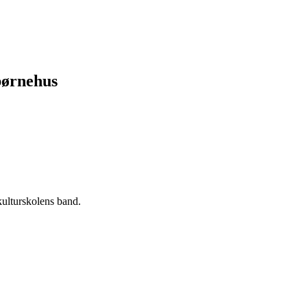
børnehus
kulturskolens band.