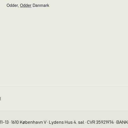
Odder
,
Odder
Danmark
t
11-13 · 1610 København V · Lydens Hus 4. sal · CVR 35921974 · BAN