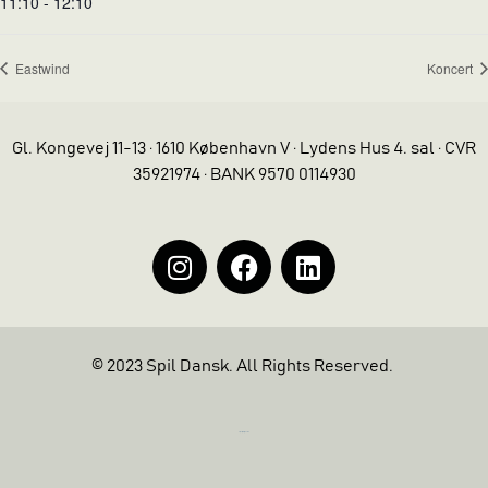
11:10 - 12:10
Eastwind
Koncert
Gl. Kongevej 11-13 · 1610 København V · Lydens Hus 4. sal · CVR
35921974 · BANK 9570 0114930
© 2023 Spil Dansk. All Rights Reserved.
https://iintelligent.dk