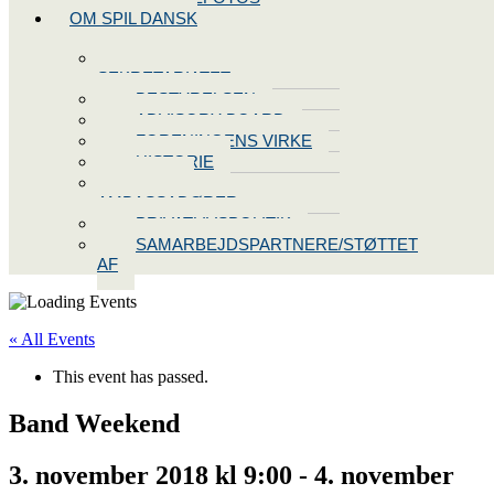
OM SPIL DANSK
KONTAKT
SEKRETARIATET
BESTYRELSEN
ADVISORY BOARD
FORENINGENS VIRKE
HISTORIE
VORES
AMBASSADØRER
PRIVATLIVSPOLITIK
SAMARBEJDSPARTNERE/STØTTET
AF
« All Events
This event has passed.
Band Weekend
3. november 2018 kl 9:00
-
4. november