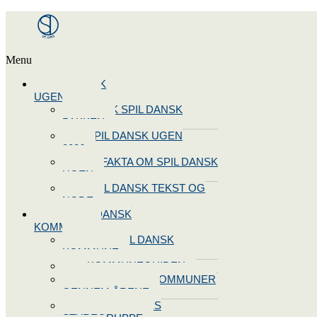
Menu
SPIL DANSK
UGEN 2026
BOOK SPIL DANSK
PAKKEN
SPIL DANSK UGEN
2026
10 FAKTA OM SPIL DANSK
UGEN
SPIL DANSK TEKST OG
NODE
BLIV SPIL DANSK
KOMMUNE
BLIV SPIL DANSK
KOMMUNE
KOMMUNEGUIDEN
SPIL DANSK KOMMUNER
GENNEM ÅRENE
OPRET JERES