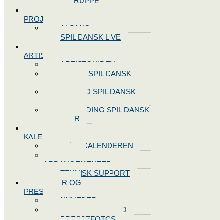
STYREGRUPPE
SPIL DANSK
PROJEKTER
ALSANG
SPIL DANSK LIVE
VORES
ARTISTER
ARTISTGUIDEN
VORES SPIL DANSK
ARTISTER
LOG IND SPIL DANSK
ARTISTER
TILMELDING SPIL DANSK
ARTISTER
SPIL DANSK
KALENDEREN
SØG I KALENDEREN
OPRET
ARRANGEMENTER
TEKNISK SUPPORT
NYHEDER OG
PRESSE
NYHEDER
SPIL DANSK LOGO
PRESSEFOTOS