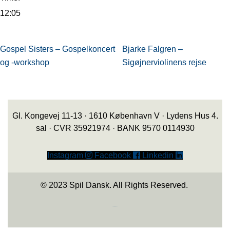
12:05
Gospel Sisters – Gospelkoncert
Bjarke Falgren –
og -workshop
Sigøjnerviolinens rejse
Gl. Kongevej 11-13 · 1610 København V · Lydens Hus 4.
sal · CVR 35921974 · BANK 9570 0114930
Instagram
Facebook
Linkedin
© 2023 Spil Dansk. All Rights Reserved.
https://iintelligent.dk